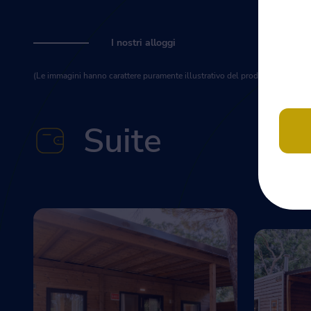
I nostri alloggi
(Le immagini hanno carattere puramente illustrativo del prodotto, che potreb
Suite