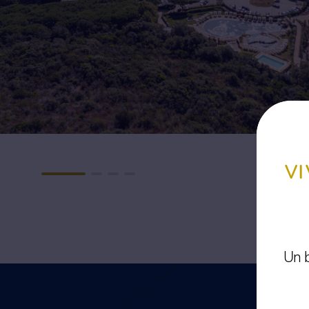
V
Un b