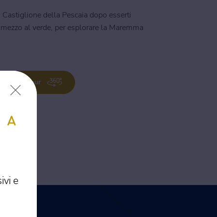
i Castiglione della Pescaia dopo esserti
in mezzo al verde, per esplorare la Maremma
Virtual tour
 A
ivi e