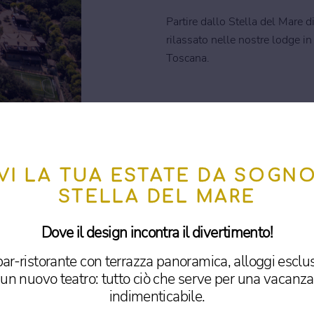
Partire dallo Stella del Mare d
rilassato nelle nostre lodge 
Toscana.
Guarda il video
IVI LA TUA ESTATE DA SOGNO
STELLA DEL MARE
Dove il design incontra il divertimento!
ar-ristorante con terrazza panoramica, alloggi esclus
un nuovo teatro: tutto ciò che serve per una vacanza
indimenticabile.