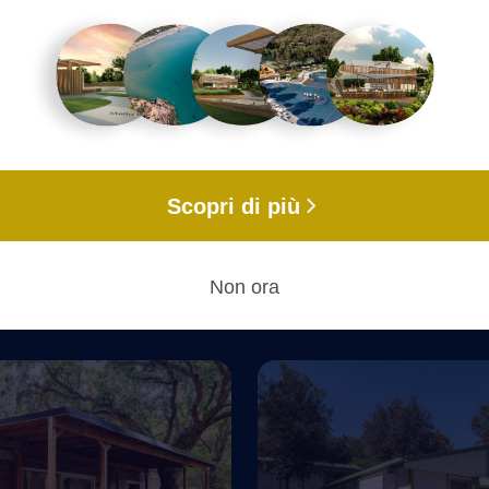
be avere finiture e allestimento diversi)
Scopri di più
Eleganza e design, in un alloggio esclusivo
Non ora