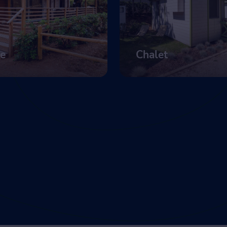
e
Chalet
di più
Mostra di più